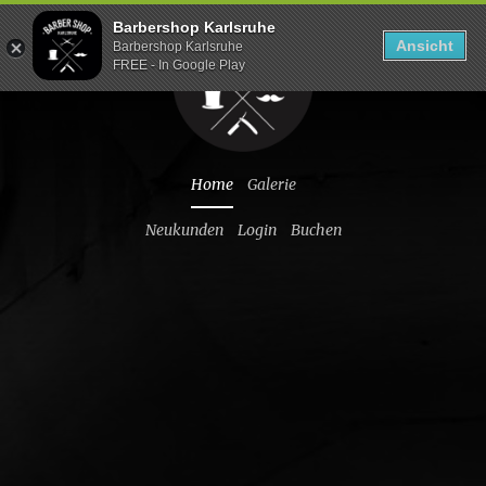
Barbershop Karlsruhe
Ansicht
Barbershop Karlsruhe
FREE - In Google Play
Home
Galerie
Neukunden
Login
Buchen